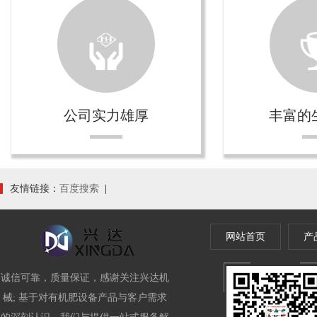
公司实力雄厚
丰富的
友情链接：
百度搜索
|
网站首页
产
诚信可靠，质量保证，感谢关注兴达机
械; 基于对有机肥设备产品与客户需求