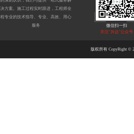
的深刻认识，我们与提供一站式服务解
决方案。施工过程实时跟进，工程师全
程专业的技术指导、专业、高效、用心
服务
微信扫一扫
关注"兴达"公众号
版权所有 CopyRight