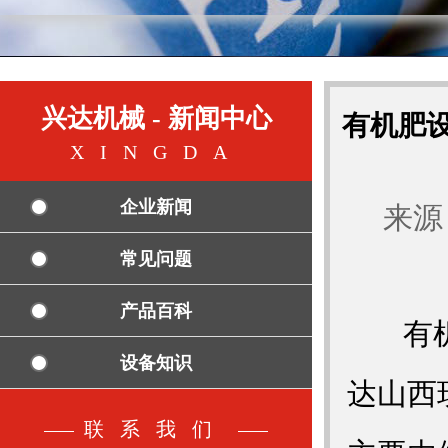
兴达机械 - 新闻中心
有机肥
XINGDA
企业新闻
来源
常见问题
产品百科
有机肥
设备知识
达山西
联系我们