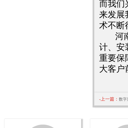
而我们
来发展
术不断
河南兴
计、安
重要保
大客户
-上一篇：
数字