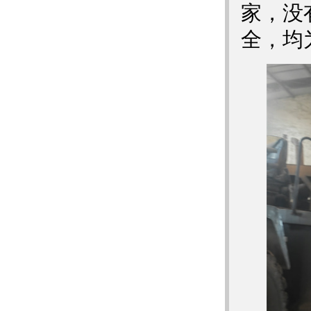
家，没
全，均