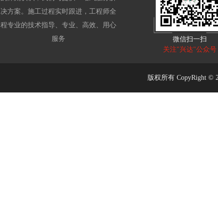
决方案。施工过程实时跟进，工程师全
程专业的技术指导、专业、高效、用心
服务
微信扫一扫
关注"兴达"公众号
版权所有 CopyRight