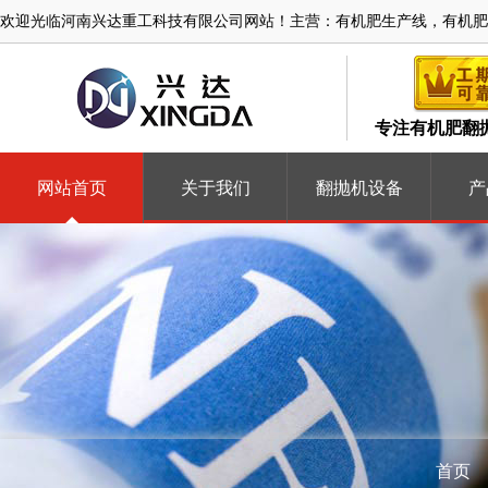
欢迎光临河南兴达重工科技有限公司网站！主营：有机肥生产线，有机肥
专注有机肥翻
网站首页
关于我们
翻抛机设备
产
首页