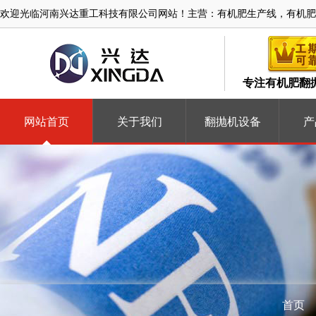
欢迎光临河南兴达重工科技有限公司网站！主营：有机肥生产线，有机肥
专注有机肥翻
网站首页
关于我们
翻抛机设备
产
首页