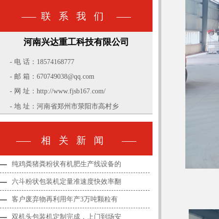
联系我们
河南兴达重工科技有限公司
- 电 话：18574168777
- 邮 箱：670749038@qq.com
- 网 址：http://www.fjsb167.com/
- 地 址：
河南省郑州市荥阳市高村乡
相关新闻
纯鸡粪猪粪粉状有机肥生产线设备的
六斗粉状包装机定量准速度快效率翻
客户废弃物再利用年产3万吨颗粒有
双机头包装机定制完成，上门到场安