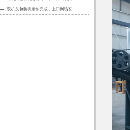
双机头包装机定制完成，上门到场安