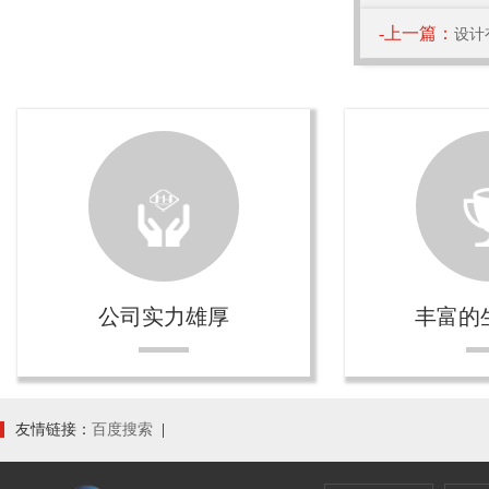
-上一篇：
设计
公司实力雄厚
丰富的
友情链接：
百度搜索
|