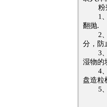
粉剂
1、发
翻抛.
2、有
分，防
3、有
湿物的
4、滚
盘造粒
5、自