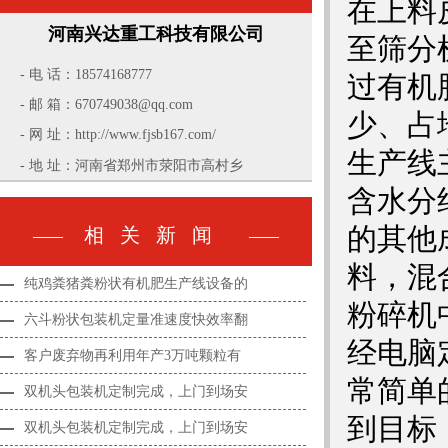
在上料
河南兴达重工科技有限公司
至筛分
- 电 话：18574168777
过有机
- 邮 箱：670749038@qq.com
少、占
- 网 址：http://www.fjsb167.com/
生产线
- 地 址：
河南省郑州市荥阳市高村乡
含水分
的其他
相关新闻
料，混
纯鸡粪猪粪粉状有机肥生产线设备的
粉碎机
六斗粉状包装机定量准速度快效率翻
经电脑
客户废弃物再利用年产3万吨颗粒有
常简单
双机头包装机定制完成，上门到场安
到目标
双机头包装机定制完成，上门到场安