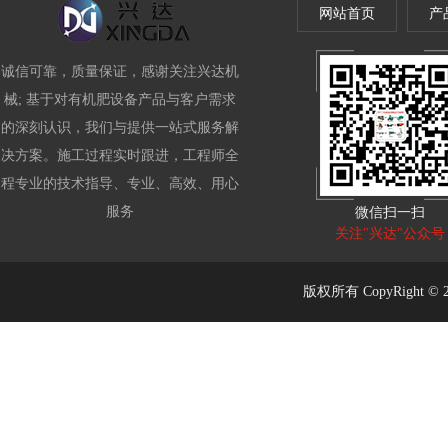
网站首页
产
诚信可靠，质量保证，感谢关注兴达机
械; 基于对有机肥设备产品与客户需求
的深刻认识，我们与提供一站式服务解
决方案。施工过程实时跟进，工程师全
程专业的技术指导、专业、高效、用心
服务
微信扫一扫
关注"兴达"公众号
版权所有 CopyRight