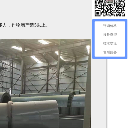
力，作物增产造5以上。
咨询价格
设备选型
技术交流
售后服务