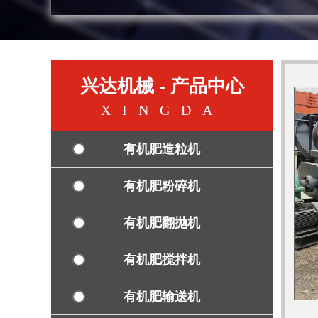
兴达机械 - 产品中心
XINGDA
有机肥造粒机
有机肥粉碎机
有机肥翻抛机
有机肥搅拌机
有机肥输送机