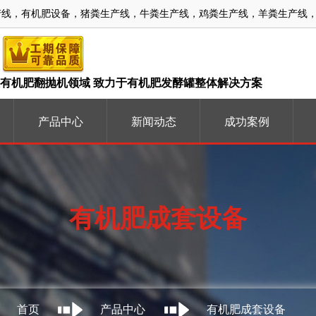
产线，有机肥设备，猪粪生产线，牛粪生产线，鸡粪生产线，羊粪生产线
有机肥翻抛机领域 致力于有机肥发酵罐整体解决方案
产品中心
新闻动态
成功案例
有机肥成套设备
首页
产品中心
有机肥成套设备