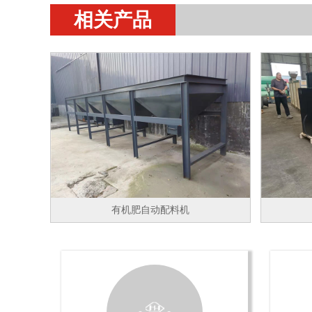
相关产品
有机肥自动配料机