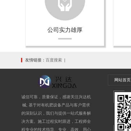
公司实力雄厚
友情链接：
百度搜索
|
网站首页
诚信可靠，质量保证，感谢关注兴达机
械; 基于对有机肥设备产品与客户需求
的深刻认识，我们与提供一站式服务解
决方案。施工过程实时跟进，工程师全
程专业的技术指导、专业、高效、用心