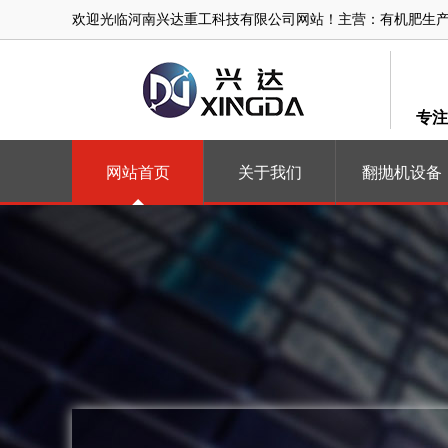
欢迎光临河南兴达重工科技有限公司网站！主营：有机肥生
专注
网站首页
关于我们
翻抛机设备