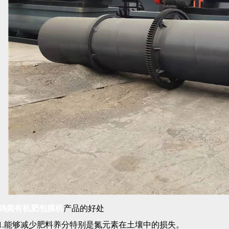
鸡粪有机肥包膜机
产品的好处
能够减少肥料养分特别是氮元素在土壤中的损失。