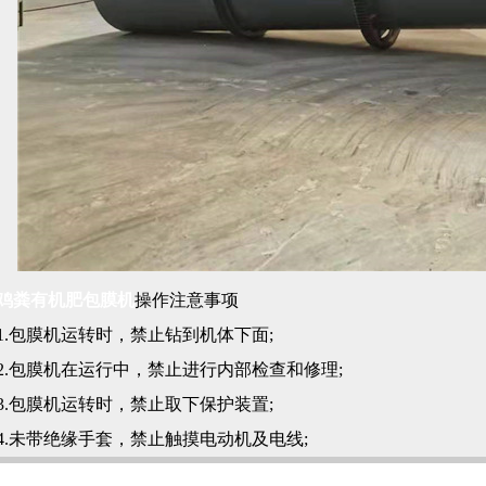
鸡粪有机肥包膜机
操作注意事项
包膜机运转时，禁止钻到机体下面;
包膜机在运行中，禁止进行内部检查和修理;
包膜机运转时，禁止取下保护装置;
未带绝缘手套，禁止触摸电动机及电线;