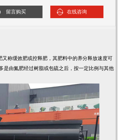
留言购买
在线咨询
肥又称缓效肥或控释肥，其肥料中的养分释放速度可
多是由氮肥经过树脂或包硫之后，按一定比例与其他