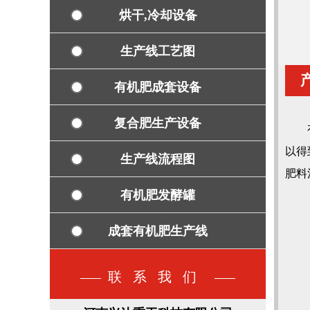
烘干,冷却设备
生产线工艺图
有机肥成套设备
复合肥生产设备
有机
以得
生产线流程图
肥料
有机肥发酵罐
成套有机肥生产线
联系我们