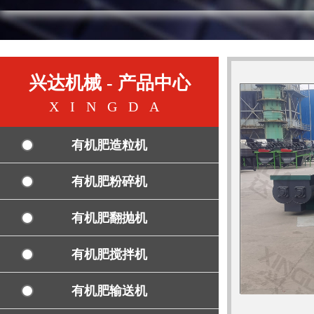
兴达机械 - 产品中心
XINGDA
有机肥造粒机
有机肥粉碎机
有机肥翻抛机
有机肥搅拌机
有机肥输送机