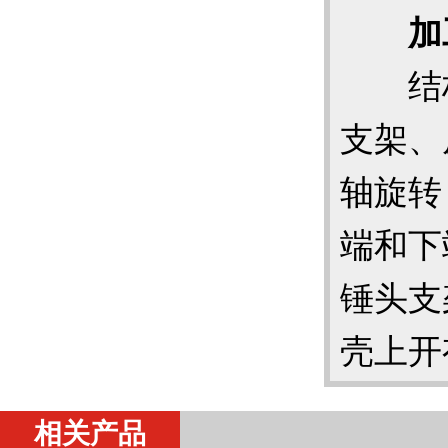
加
结构
支架、
轴旋转
端和下
锤头支
壳上开
相关产品