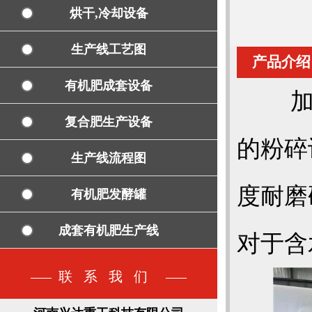
烘干,冷却设备
生产线工艺图
产品介绍
有机肥成套设备
加工
复合肥生产设备
的粉碎
生产线流程图
度耐磨
有机肥发酵罐
成套有机肥生产线
对于含
联系我们