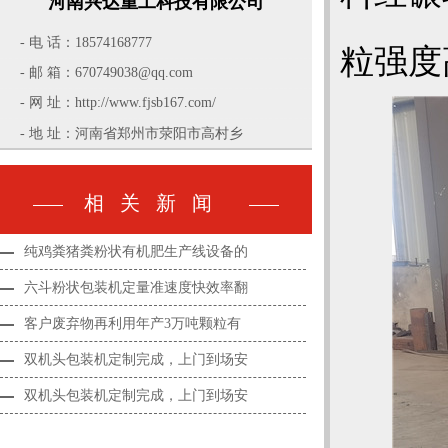
河南兴达重工科技有限公司
- 电 话：18574168777
粒强度
- 邮 箱：670749038@qq.com
- 网 址：http://www.fjsb167.com/
- 地 址：
河南省郑州市荥阳市高村乡
相关新闻
纯鸡粪猪粪粉状有机肥生产线设备的
六斗粉状包装机定量准速度快效率翻
客户废弃物再利用年产3万吨颗粒有
双机头包装机定制完成，上门到场安
双机头包装机定制完成，上门到场安