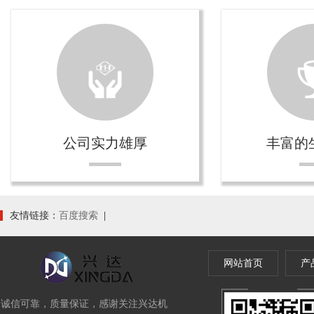
公司实力雄厚
丰富的
友情链接：
百度搜索
|
网站首页
产
诚信可靠，质量保证，感谢关注兴达机