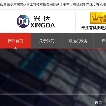
欢迎光临河南兴达重工科技有限公司网站！主营：有机肥生产线，有机肥
专注有机肥翻
网站首页
关于我们
翻抛机设备
产
首页