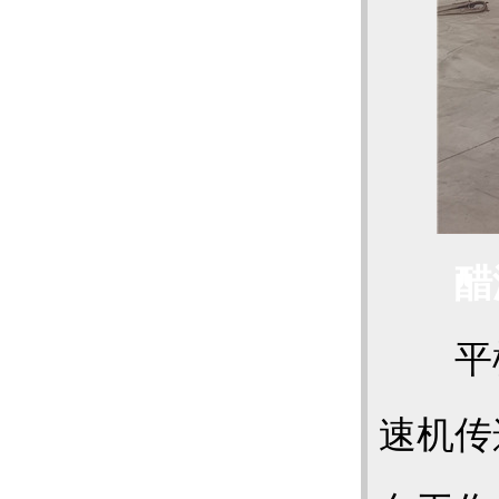
醋
平模
速机传