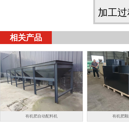
加工过
相关产品
有机肥自动配料机
有机肥颗