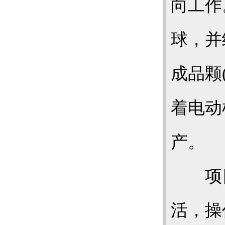
向工作
球，并
成品颗
着电动
产。
项目
活，操