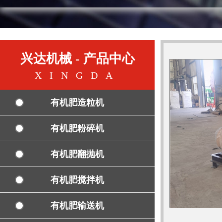
兴达机械 - 产品中心
XINGDA
有机肥造粒机
有机肥粉碎机
有机肥翻抛机
有机肥搅拌机
有机肥输送机