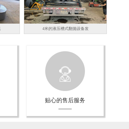
现
4米的液压槽式翻抛设备发
贴心的售后服务