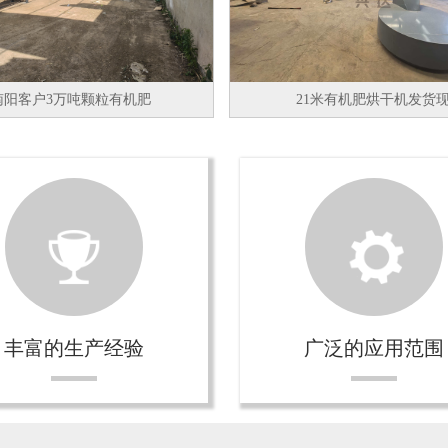
南阳客户3万吨颗粒有机肥
21米有机肥烘干机发货
丰富的生产经验
广泛的应用范围