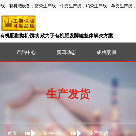
产线，有机肥设备，猪粪生产线，牛粪生产线，鸡粪生产线，羊粪生产线
有机肥翻抛机领域 致力于有机肥发酵罐整体解决方案
产品中心
新闻动态
成功案例
生产发货
首页
案例中心
生产发货