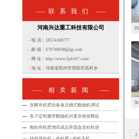
联系我们
河南兴达重工科技有限公司
鸡
- 电 话：18574168777
- 邮 箱：670749038@qq.com
- 网 址：http://www.fjsb167.com/
- 地 址：
河南省郑州市荥阳市高村乡
相关新闻
加
发酵有机肥设备液压槽式翻抛机调试
客户定制履带翻抛机对废弃物发酵处
颗粒有机肥增高成品率圆盘造粒机使
上
转鼓造粒机｜有机肥 / 有机无机