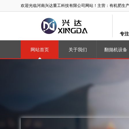
欢迎光临河南兴达重工科技有限公司网站！主营：有机肥生
专注
网站首页
关于我们
翻抛机设备