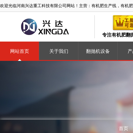
欢迎光临河南兴达重工科技有限公司网站！主营：有机肥生产线，有机肥
专注有机肥翻
网站首页
关于我们
翻抛机设备
产
首页