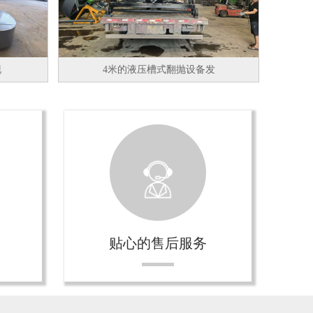
现
4米的液压槽式翻抛设备发
贴心的售后服务