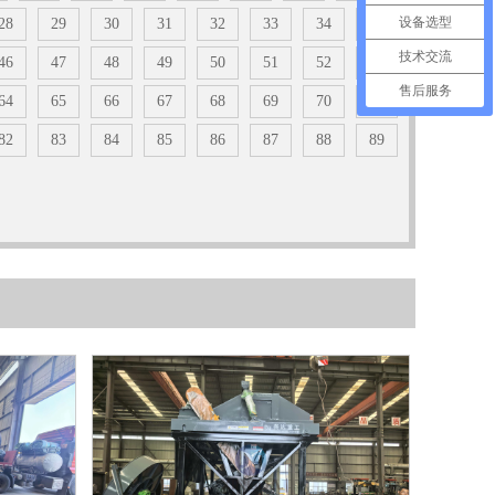
设备选型
28
29
30
31
32
33
34
35
技术交流
46
47
48
49
50
51
52
53
售后服务
64
65
66
67
68
69
70
71
82
83
84
85
86
87
88
89