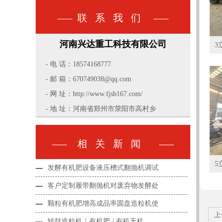
联系我们
河南兴达重工科技有限公司
3
- 电 话：18574168777
- 邮 箱：670749038@qq.com
- 网 址：http://www.fjsb167.com/
- 地 址：
河南省郑州市荥阳市高村乡
相关新闻
5
发酵有机肥设备液压槽式翻抛机调试
客户定制履带翻抛机对废弃物发酵处
颗粒有机肥增高成品率圆盘造粒机使
上
转鼓造粒机｜有机肥 / 有机无机