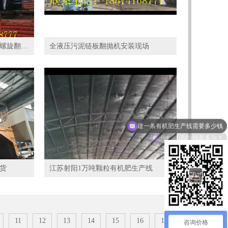
处理沼渣，牛粪有机肥设备双螺旋翻抛机为客户发货
全液压污泥链板翻抛机安装现场
你们电话/微信是多少？
货
江苏射阳1万吨颗粒有机肥生产线
11
12
13
14
15
16
17
咨询价格