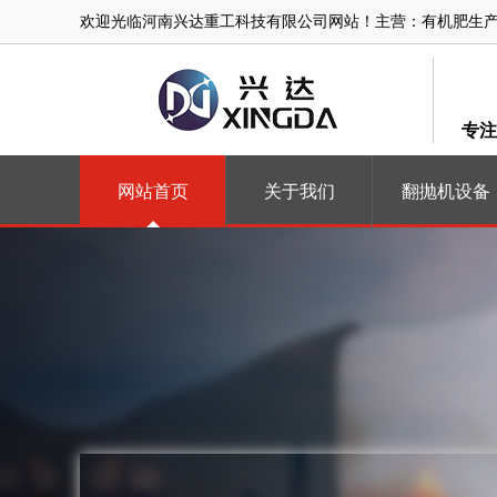
欢迎光临河南兴达重工科技有限公司网站！主营：有机肥生
专注
网站首页
关于我们
翻抛机设备