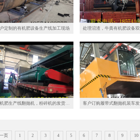
户定制的有机肥设备生产线加工现场
有机肥生产线翻抛机，粉碎机的发货现场
客户订购履带式翻抛机装车发
一页
1
2
3
4
5
6
7
8
9
10