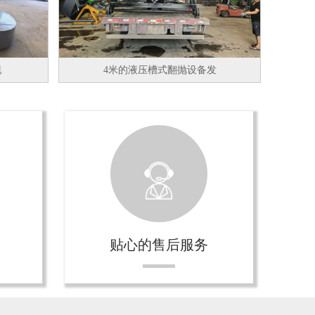
现
4米的液压槽式翻抛设备发
贴心的售后服务