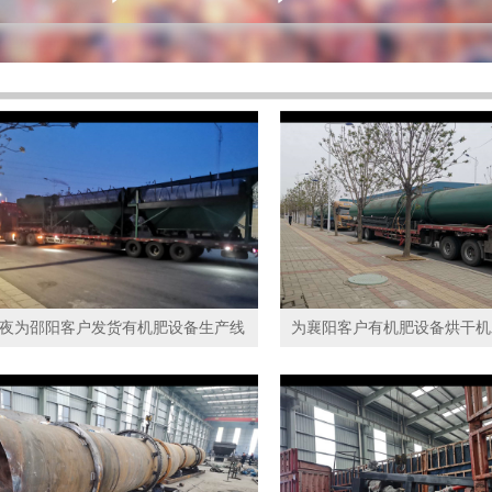
夜为邵阳客户发货有机肥设备生产线
为襄阳客户有机肥设备烘干机