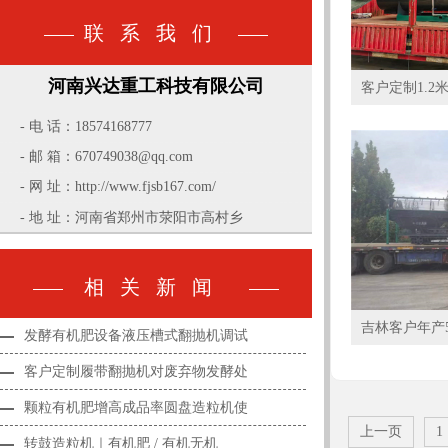
联系我们
河南兴达重工科技有限公司
客户定制1.
- 电 话：18574168777
- 邮 箱：670749038@qq.com
- 网 址：http://www.fjsb167.com/
- 地 址：
河南省郑州市荥阳市高村乡
相关新闻
发酵有机肥设备液压槽式翻抛机调试
客户定制履带翻抛机对废弃物发酵处
颗粒有机肥增高成品率圆盘造粒机使
上一页
1
转鼓造粒机｜有机肥 / 有机无机