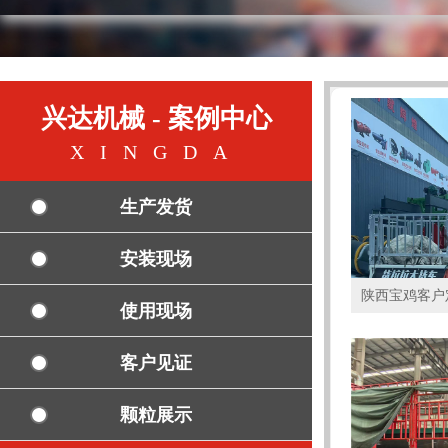
兴达机械 - 案例中心
XINGDA
生产发货
安装现场
使用现场
客户见证
颗粒展示